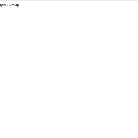
MyBB Group
.