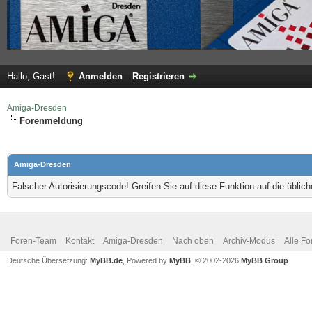
Hallo, Gast!
Anmelden
Registrieren
Amiga-Dresden
Forenmeldung
Amiga-Dresden
Falscher Autorisierungscode! Greifen Sie auf diese Funktion auf die übli
Foren-Team
Kontakt
Amiga-Dresden
Nach oben
Archiv-Modus
Alle Fo
Deutsche Übersetzung:
MyBB.de
, Powered by
MyBB
, © 2002-2026
MyBB Group
.