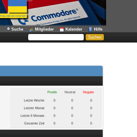
Suche
Mitglieder
Kalender
Hilfe
Positiv
Neutral
Negativ
Letzte Woche
0
0
0
Letzter Monat
0
0
0
Letzte 6 Monate
0
0
0
Gesamte Zeit
0
0
0