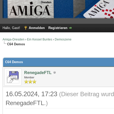
Hallo, Gast!
Anmelden
Registrieren
Amiga-Dresden
›
Ein Kessel Buntes
›
Demoszene
C64 Demos
 im Durchschnitt
C64 Demos
RenegadeFTL
Member
16.05.2024, 17:23
(Dieser Beitrag wurd
RenegadeFTL
.)