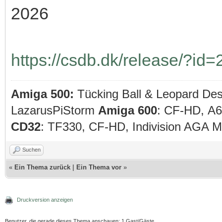
2026
https://csdb.dk/release/?id
Amiga 500:
Tücking Ball & Leopard De
LazarusPiStorm
Amiga 600
: CF-HD, A
CD32
: TF330, CF-HD, Indivision AGA
Suchen
«
Ein Thema zurück
|
Ein Thema vor
»
Druckversion anzeigen
Benutzer, die gerade dieses Thema anschauen: 1 Gast/Gäste