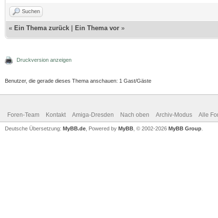
Suchen
«
Ein Thema zurück
|
Ein Thema vor
»
Druckversion anzeigen
Benutzer, die gerade dieses Thema anschauen: 1 Gast/Gäste
Foren-Team
Kontakt
Amiga-Dresden
Nach oben
Archiv-Modus
Alle Fo
Deutsche Übersetzung:
MyBB.de
, Powered by
MyBB
, © 2002-2026
MyBB Group
.