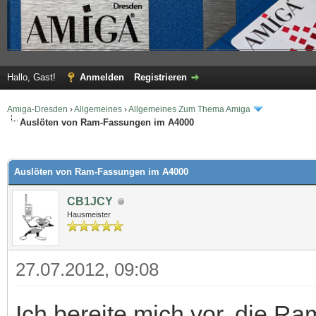
Hallo, Gast!
Anmelden
Registrieren
Amiga-Dresden
›
Allgemeines
›
Allgemeines Zum Thema Amiga
Auslöten von Ram-Fassungen im A4000
 im Durchschnitt
Auslöten von Ram-Fassungen im A4000
CB1JCY
Hausmeister
27.07.2012, 09:08
Ich bereite mich vor, die R