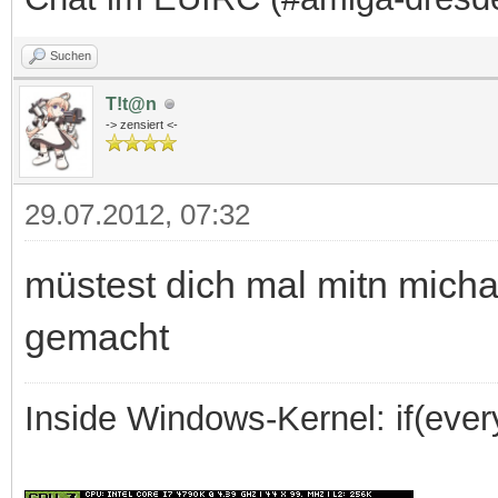
Suchen
T!t@n
-> zensiert <-
29.07.2012, 07:32
müstest dich mal mitn micha
gemacht
Inside Windows-Kernel: if(every