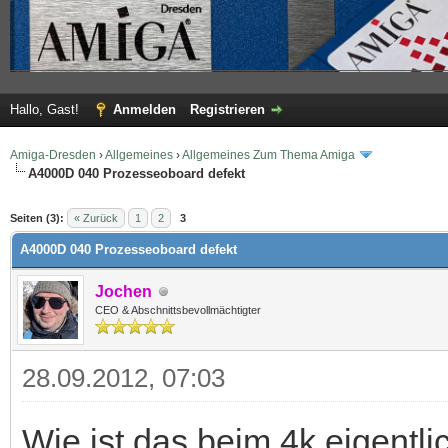
Hallo, Gast!
Anmelden
Registrieren
Amiga-Dresden
›
Allgemeines
›
Allgemeines Zum Thema Amiga
A4000D 040 Prozesseoboard defekt
 im Durchschnitt
Seiten (3):
« Zurück
1
2
3
A4000D 040 Prozesseoboard defekt
Jochen
CEO & Abschnittsbevollmächtigter
28.09.2012, 07:03
Wie ist das beim 4k eigentli