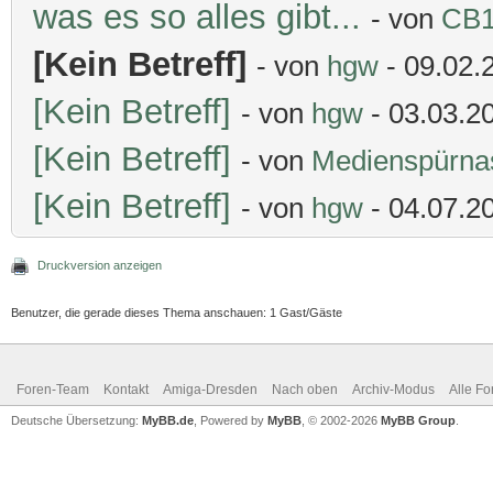
was es so alles gibt...
- von
CB
[Kein Betreff]
- von
hgw
- 09.02.
[Kein Betreff]
- von
hgw
- 03.03.2
[Kein Betreff]
- von
Medienspürna
[Kein Betreff]
- von
hgw
- 04.07.2
Druckversion anzeigen
Benutzer, die gerade dieses Thema anschauen: 1 Gast/Gäste
Foren-Team
Kontakt
Amiga-Dresden
Nach oben
Archiv-Modus
Alle Fo
Deutsche Übersetzung:
MyBB.de
, Powered by
MyBB
, © 2002-2026
MyBB Group
.