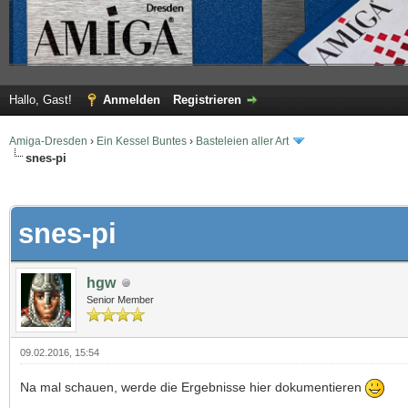
Hallo, Gast!
Anmelden
Registrieren
Amiga-Dresden
›
Ein Kessel Buntes
›
Basteleien aller Art
snes-pi
 im Durchschnitt
snes-pi
hgw
Senior Member
09.02.2016, 15:54
Na mal schauen, werde die Ergebnisse hier dokumentieren