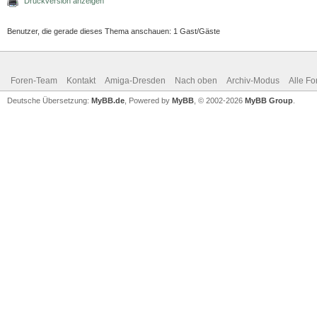
Druckversion anzeigen
Benutzer, die gerade dieses Thema anschauen: 1 Gast/Gäste
Foren-Team
Kontakt
Amiga-Dresden
Nach oben
Archiv-Modus
Alle Fo
Deutsche Übersetzung:
MyBB.de
, Powered by
MyBB
, © 2002-2026
MyBB Group
.