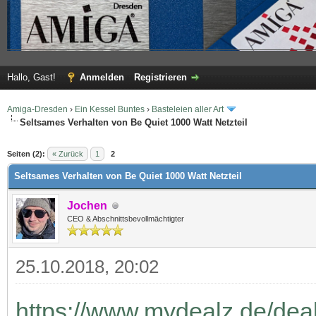
Hallo, Gast!
Anmelden
Registrieren
Amiga-Dresden
›
Ein Kessel Buntes
›
Basteleien aller Art
Seltsames Verhalten von Be Quiet 1000 Watt Netzteil
 im Durchschnitt
Seiten (2):
« Zurück
1
2
Seltsames Verhalten von Be Quiet 1000 Watt Netzteil
Jochen
CEO & Abschnittsbevollmächtigter
25.10.2018, 20:02
https://www.mydealz.de/deal