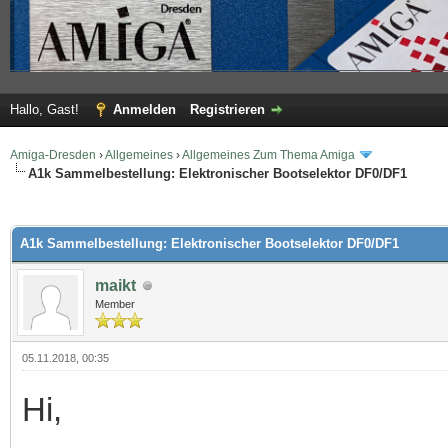
Hallo, Gast!
Anmelden
Registrieren
Amiga-Dresden
›
Allgemeines
›
Allgemeines Zum Thema Amiga
A1k Sammelbestellung: Elektronischer Bootselektor DF0/DF1
 im Durchschnitt
A1k Sammelbestellung: Elektronischer Bootselektor DF0/DF1
maikt
Member
05.11.2018, 00:35
Hi,