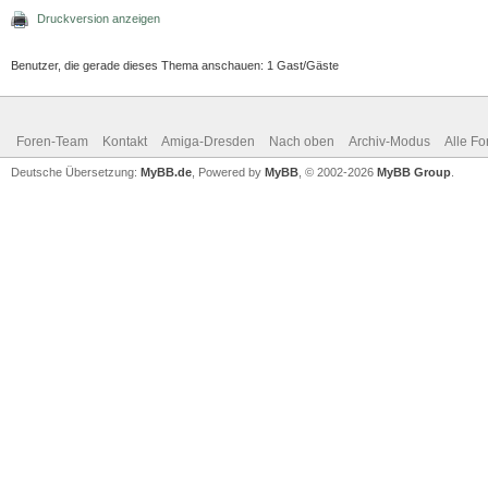
Druckversion anzeigen
Benutzer, die gerade dieses Thema anschauen: 1 Gast/Gäste
Foren-Team
Kontakt
Amiga-Dresden
Nach oben
Archiv-Modus
Alle Fo
Deutsche Übersetzung:
MyBB.de
, Powered by
MyBB
, © 2002-2026
MyBB Group
.