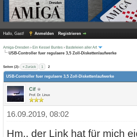
Hallo, Gast!
Anmelden
Registrieren
Amiga-Dresden
›
Ein Kessel Buntes
›
Basteleien aller Art
USB-Controller fuer regulaere 3,5 Zoll-Diskettenlaufwerke
 im Durchschnitt
Seiten (2):
« Zurück
1
2
USB-Controller fuer regulaere 3,5 Zoll-Diskettenlaufwerke
Cif
Prof. Dr. Linux
16.09.2019, 08:02
Hm.. der Link hat für mich ei