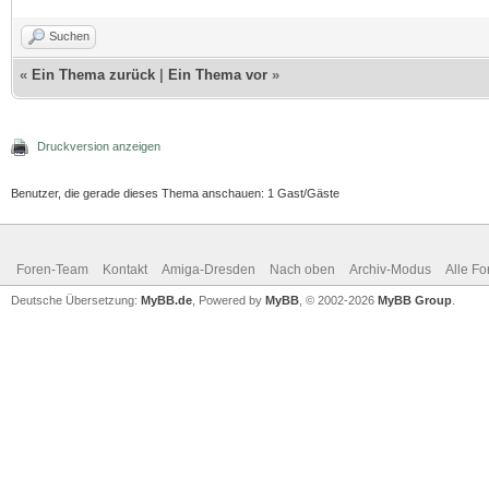
Suchen
«
Ein Thema zurück
|
Ein Thema vor
»
Druckversion anzeigen
Benutzer, die gerade dieses Thema anschauen: 1 Gast/Gäste
Foren-Team
Kontakt
Amiga-Dresden
Nach oben
Archiv-Modus
Alle Fo
Deutsche Übersetzung:
MyBB.de
, Powered by
MyBB
, © 2002-2026
MyBB Group
.