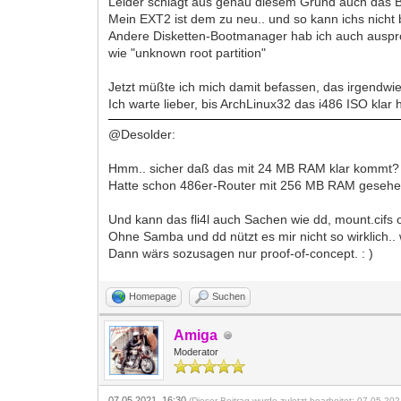
Leider schlägt aus genau diesem Grund auch das Bo
Mein EXT2 ist dem zu neu.. und so kann ichs nicht bo
Andere Disketten-Bootmanager hab ich auch ausprobi
wie "unknown root partition"
Jetzt müßte ich mich damit befassen, das irgendwie
Ich warte lieber, bis ArchLinux32 das i486 ISO klar 
@Desolder:
Hmm.. sicher daß das mit 24 MB RAM klar kommt?
Hatte schon 486er-Router mit 256 MB RAM gesehen.
Und kann das fli4l auch Sachen wie dd, mount.cif
Ohne Samba und dd nützt es mir nicht so wirklich.. 
Dann wärs sozusagen nur proof-of-concept. : )
Homepage
Suchen
Amiga
Moderator
07.05.2021, 16:30
(Dieser Beitrag wurde zuletzt bearbeitet: 07.05.20