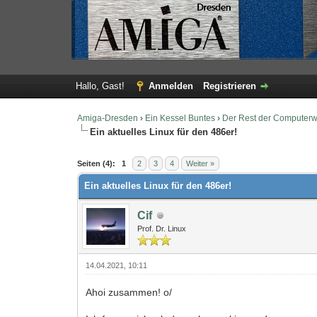
Hallo, Gast!
Anmelden
Registrieren
Amiga-Dresden
›
Ein Kessel Buntes
›
Der Rest der Computerw
Ein aktuelles Linux für den 486er!
0 Bewertung(en) - 0 im Durchschnitt
1
2
3
4
5
Seiten (4):
1
2
3
4
Weiter »
Ein aktuelles Linux für den 486er!
Cif
Prof. Dr. Linux
14.04.2021, 10:11
Ahoi zusammen! o/