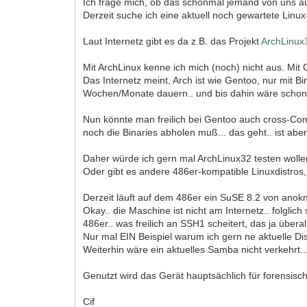
Ich frage mich, ob das schonmal jemand von uns au
Derzeit suche ich eine aktuell noch gewartete Linux-
Laut Internetz gibt es da z.B. das Projekt
ArchLinux
Mit ArchLinux kenne ich mich (noch) nicht aus. Mit
Das Internetz meint, Arch ist wie Gentoo, nur mit Bi
Wochen/Monate dauern.. und bis dahin wäre schon d
Nun könnte man freilich bei Gentoo auch cross-Com
noch die Binaries abholen muß... das geht.. ist ab
Daher würde ich gern mal ArchLinux32 testen woll
Oder gibt es andere 486er-kompatible Linuxdistros, 
Derzeit läuft auf dem 486er ein SuSE 8.2 von anokn
Okay.. die Maschine ist nicht am Internetz.. folgli
486er.. was freilich an SSH1 scheitert, das ja überall
Nur mal EIN Beispiel warum ich gern ne aktuelle Dis
Weiterhin wäre ein aktuelles Samba nicht verkehrt..
Genutzt wird das Gerät hauptsächlich für forensisc
Cif