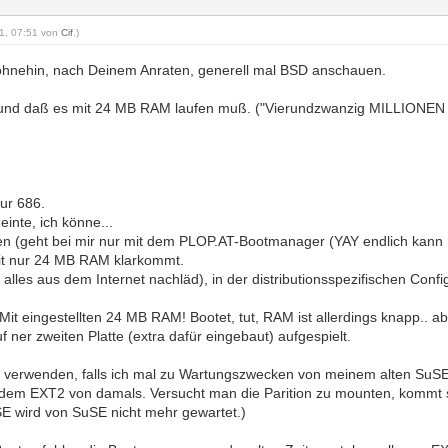
21, 07:51 von
Cif
.)
a ohnehin, nach Deinem Anraten, generell mal BSD anschauen.
6 und daß es mit 24 MB RAM laufen muß. ("Vierundzwanzig MILLIONEN 
nur 686.
inte, ich könne...
n (geht bei mir nur mit dem PLOP.AT-Bootmanager (YAY endlich kann me
mit nur 24 MB RAM klarkommt.
les aus dem Internet nachläd), in der distributionsspezifischen Config
 Mit eingestellten 24 MB RAM! Bootet, tut, RAM ist allerdings knapp.. abe
ner zweiten Platte (extra dafür eingebaut) aufgespielt.
u verwenden, falls ich mal zu Wartungszwecken von meinem alten SuS
it dem EXT2 von damals. Versucht man die Parition zu mounten, kommt
 SuSE wird von SuSE nicht mehr gewartet.)