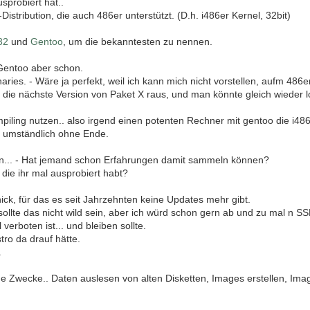
sprobiert hat..
Distribution, die auch 486er unterstützt. (D.h. i486er Kernel, 32bit)
32
und
Gentoo
, um die bekanntesten zu nennen.
 Gentoo aber schon.
naries. - Wäre ja perfekt, weil ich kann mich nicht vorstellen, aufm 486e
ie nächste Version von Paket X raus, und man könnte gleich wieder lo
piling nutzen.. also irgend einen potenten Rechner mit gentoo die i48
er umständlich ohne Ende.
en... - Hat jemand schon Erfahrungen damit sammeln können?
die ihr mal ausprobiert habt?
ick, für das es seit Jahrzehnten keine Updates mehr gibt.
ch sollte das nicht wild sein, aber ich würd schon gern ab und zu mal 
 verboten ist... und bleiben sollte.
tro da drauf hätte.
.
he Zwecke.. Daten auslesen von alten Disketten, Images erstellen, Ima