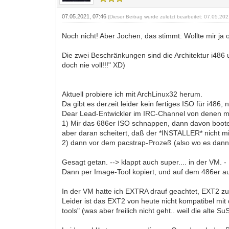
07.05.2021, 07:46
(Dieser Beitrag wurde zuletzt bearbeitet: 07.05.20
Noch nicht! Aber Jochen, das stimmt: Wollte mir j
Die zwei Beschränkungen sind die Architektur i48
doch nie voll!!!" XD)
Aktuell probiere ich mit ArchLinux32 herum.
Da gibt es derzeit leider kein fertiges ISO für i486, 
Dear Lead-Entwickler im IRC-Channel von denen me
1) Mir das 686er ISO schnappen, dann davon boote
aber daran scheitert, daß der *INSTALLER* nicht 
2) dann vor dem pacstrap-Prozeß (also wo es dann al
Gesagt getan. --> klappt auch super.... in der VM. -
Dann per Image-Tool kopiert, und auf dem 486er auf 
In der VM hatte ich EXTRA drauf geachtet, EXT2 z
Leider ist das EXT2 von heute nicht kompatibel m
tools" (was aber freilich nicht geht.. weil die alte