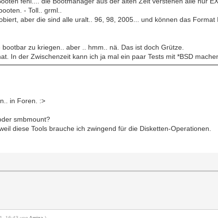
oten fehl.... die Bootmanager aus der alten Zeit verstehen alle nur 
oten. - Toll.. grml..
ert, aber die sind alle uralt.. 96, 98, 2005... und können das Forma
 bootbar zu kriegen.. aber .. hmm.. nä. Das ist doch Grütze.
hat. In der Zwischenzeit kann ich ja mal ein paar Tests mit *BSD machen
. in Foren. :>
s oder smbmount?
weil diese Tools brauche ich zwingend für die Disketten-Operationen.
21, 16:43 von
Amiga
.)