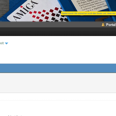
Portal
elt