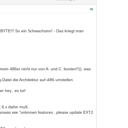
#6
BYTE!!! So ein Schwachsinn! - Das kriegt man
in 486er nicht nur von A: und C: booten!!)), was
-Datei die Architektur auf i486 umstellen
r hey.. es tut!
E 6.x dahin muß.
 sowas wie "unknown features.. please update EXT2