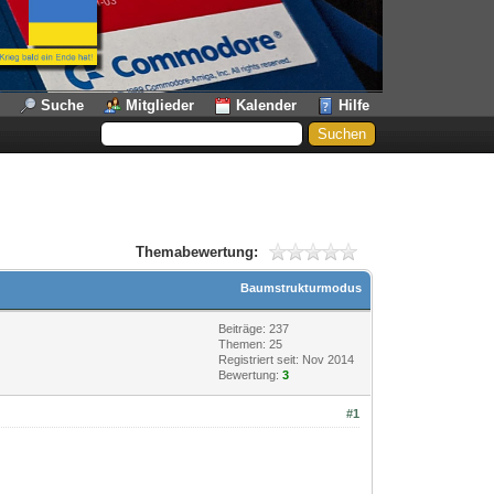
Suche
Mitglieder
Kalender
Hilfe
Themabewertung:
Baumstrukturmodus
Beiträge: 237
Themen: 25
Registriert seit: Nov 2014
Bewertung:
3
#1