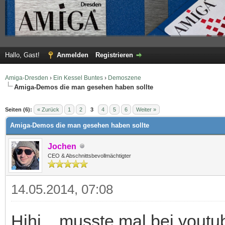
Hallo, Gast!
Anmelden
Registrieren
Amiga-Dresden
›
Ein Kessel Buntes
›
Demoszene
Amiga-Demos die man gesehen haben sollte
 im Durchschnitt
Seiten (6):
« Zurück
1
2
3
4
5
6
Weiter »
Amiga-Demos die man gesehen haben sollte
Jochen
CEO & Abschnittsbevollmächtigter
14.05.2014, 07:08
Hihi... musste mal bei youtub