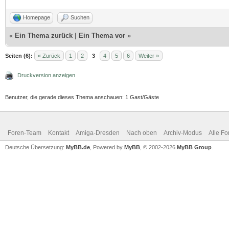
Homepage
Suchen
«
Ein Thema zurück
|
Ein Thema vor
»
Seiten (6):
« Zurück
1
2
3
4
5
6
Weiter »
Druckversion anzeigen
Benutzer, die gerade dieses Thema anschauen: 1 Gast/Gäste
Foren-Team
Kontakt
Amiga-Dresden
Nach oben
Archiv-Modus
Alle Fo
Deutsche Übersetzung:
MyBB.de
, Powered by
MyBB
, © 2002-2026
MyBB Group
.