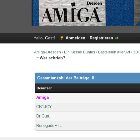
Hallo, Gast!
Anmelden
Registrieren
Amiga-Dresden
›
Ein Kessel Buntes
›
Basteleien aller Art
›
3D-
Wer schrieb?
Gesamtanzahl der Beiträge: 8
Benutzer
Amiga
CB1JCY
Dr Guru
RenegadeFTL