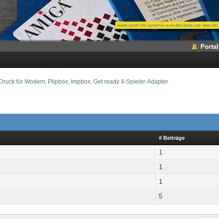
Portal
Druck für Wodem, Plipbox, Impbox, Get ready 4-Spieler-Adapter
# Beiträge
1
1
1
5