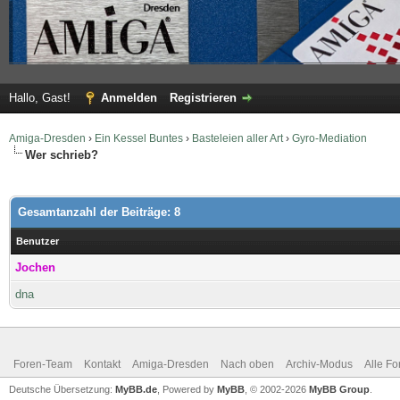
Hallo, Gast!
Anmelden
Registrieren
Amiga-Dresden
›
Ein Kessel Buntes
›
Basteleien aller Art
›
Gyro-Mediation
Wer schrieb?
Gesamtanzahl der Beiträge: 8
Benutzer
Jochen
dna
Foren-Team
Kontakt
Amiga-Dresden
Nach oben
Archiv-Modus
Alle Fo
Deutsche Übersetzung:
MyBB.de
, Powered by
MyBB
, © 2002-2026
MyBB Group
.