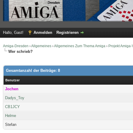
Hallo, Gast!
Anmelden
Registrieren
Amiga-Dresden
›
Allgemeines
›
Allgemeines Zum Thema Amiga
›
Projekt Amiga-
Wer schrieb?
Gesamtanzahl der Beiträge: 8
Benutzer
Jochen
Dadys_Toy
CB1JCY
Helme
Stefan