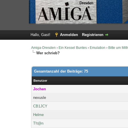
Hallo, Gast!
Anmelden
Registrieren
Amiga-Dresden
›
Ein Kessel Buntes
›
Emulation
›
Bitte um Mith
Wer schrieb?
Gesamtanzahl der Beiträge: 75
Benutzer
Jochen
nexusle
CB1JCY
Helme
T!t@n