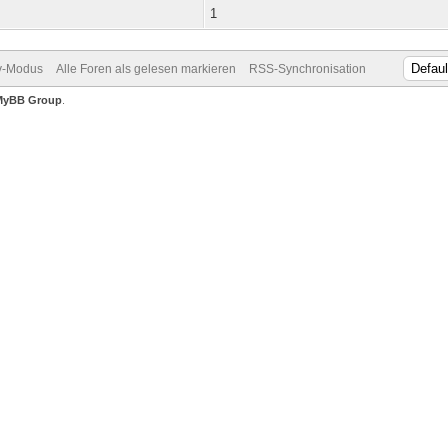
1
v-Modus
Alle Foren als gelesen markieren
RSS-Synchronisation
MyBB Group
.