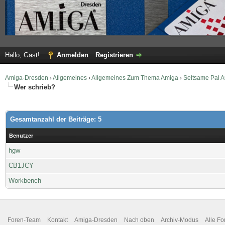
Hallo, Gast!
Anmelden
Registrieren
Amiga-Dresden
›
Allgemeines
›
Allgemeines Zum Thema Amiga
›
Seltsame Pal 
Wer schrieb?
Gesamtanzahl der Beiträge: 5
Benutzer
hgw
CB1JCY
Workbench
Foren-Team
Kontakt
Amiga-Dresden
Nach oben
Archiv-Modus
Alle Fo