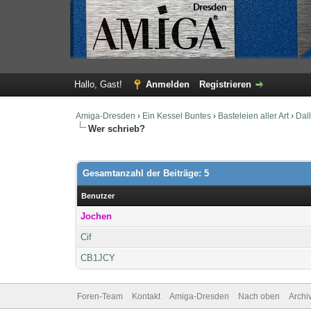
Hallo, Gast!
Anmelden
Registrieren
Amiga-Dresden
›
Ein Kessel Buntes
›
Basteleien aller Art
›
Dal
Wer schrieb?
Gesamtanzahl der Beiträge: 5
Benutzer
Jochen
Cif
CB1JCY
Foren-Team
Kontakt
Amiga-Dresden
Nach oben
Archi