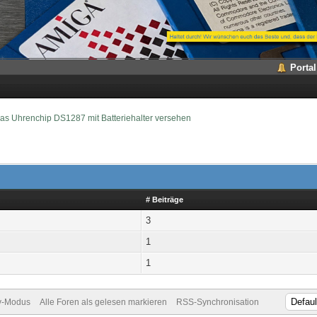
Portal
las Uhrenchip DS1287 mit Batteriehalter versehen
# Beiträge
3
1
1
v-Modus
Alle Foren als gelesen markieren
RSS-Synchronisation