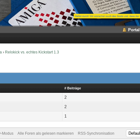
Portal
a
›
Relokick vs. echtes Kickstart 1.3
# Beiträge
2
2
1
v-Modus
Alle Foren als gelesen markieren
RSS-Synchronisation