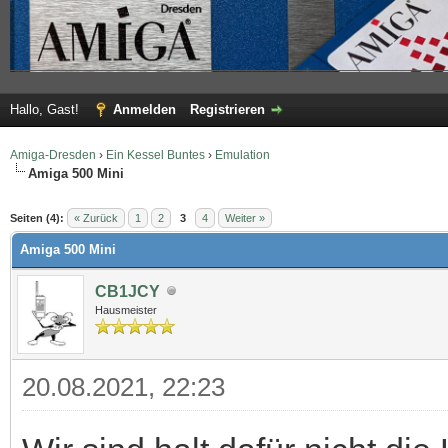
Hallo, Gast!
Anmelden
Registrieren
Amiga-Dresden
›
Ein Kessel Buntes
›
Emulation
Amiga 500 Mini
 im Durchschnitt
Seiten (4):
« Zurück
1
2
3
4
Weiter »
Amiga 500 Mini
CB1JCY
Hausmeister
20.08.2021, 22:23