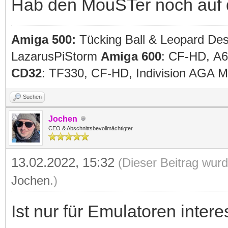
Hab den MouSTer noch auf d
Amiga 500:
Tücking Ball & Leopard De
LazarusPiStorm
Amiga 600
: CF-HD, A
CD32
: TF330, CF-HD, Indivision AGA
Suchen
Jochen
CEO & Abschnittsbevollmächtigter
13.02.2022, 15:32
(Dieser Beitrag wurd
Jochen
.)
Ist nur für Emulatoren inter