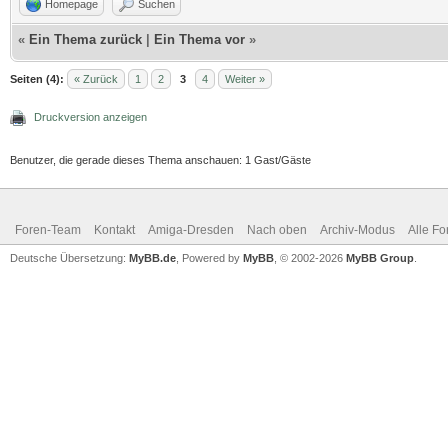
Homepage
Suchen
«
Ein Thema zurück
|
Ein Thema vor
»
Seiten (4):
« Zurück
1
2
3
4
Weiter »
Druckversion anzeigen
Benutzer, die gerade dieses Thema anschauen: 1 Gast/Gäste
Foren-Team
Kontakt
Amiga-Dresden
Nach oben
Archiv-Modus
Alle Fo
Deutsche Übersetzung:
MyBB.de
, Powered by
MyBB
, © 2002-2026
MyBB Group
.