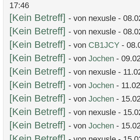
17:46
[Kein Betreff]
- von nexusle - 08.
[Kein Betreff]
- von nexusle - 08.
[Kein Betreff]
- von
CB1JCY
- 08.
[Kein Betreff]
- von
Jochen
- 09.0
[Kein Betreff]
- von nexusle - 11.0
[Kein Betreff]
- von
Jochen
- 11.02
[Kein Betreff]
- von
Jochen
- 15.0
[Kein Betreff]
- von nexusle - 15.
[Kein Betreff]
- von
Jochen
- 15.0
[Kein Betreff]
- von nexusle - 15.