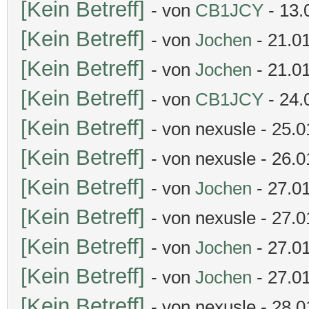
[Kein Betreff]
- von
CB1JCY
- 13.
[Kein Betreff]
- von
Jochen
- 21.0
[Kein Betreff]
- von
Jochen
- 21.0
[Kein Betreff]
- von
CB1JCY
- 24.
[Kein Betreff]
- von nexusle - 25.
[Kein Betreff]
- von nexusle - 26.
[Kein Betreff]
- von
Jochen
- 27.0
[Kein Betreff]
- von nexusle - 27.
[Kein Betreff]
- von
Jochen
- 27.0
[Kein Betreff]
- von
Jochen
- 27.0
[Kein Betreff]
- von nexusle - 28.