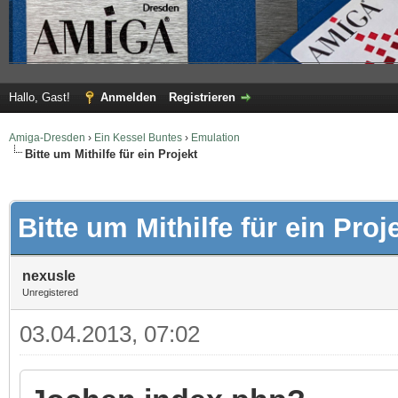
Hallo, Gast!
Anmelden
Registrieren
Amiga-Dresden
›
Ein Kessel Buntes
›
Emulation
Bitte um Mithilfe für ein Projekt
 im Durchschnitt
Bitte um Mithilfe für ein Proj
nexusle
Unregistered
03.04.2013, 07:02