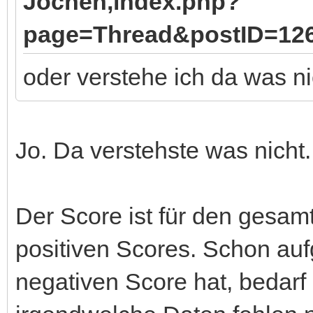
Jochen,index.php?
page=Thread&postID=1263
oder verstehe ich da was n
Jo. Da verstehste was nicht.
Der Score ist für den gesamt
positiven Scores. Schon auf
negativen Score hat, bedarf