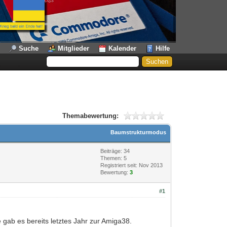
Suche
Mitglieder
Kalender
Hilfe
Themabewertung:
Baumstrukturmodus
Beiträge: 34
Themen: 5
Registriert seit: Nov 2013
Bewertung:
3
#1
 gab es bereits letztes Jahr zur Amiga38.