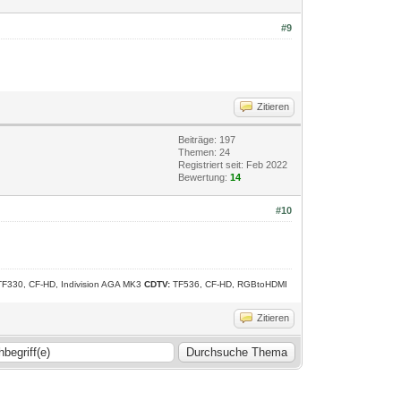
#9
Zitieren
Beiträge: 197
Themen: 24
Registriert seit: Feb 2022
Bewertung:
14
#10
 TF330, CF-HD, Indivision AGA MK3
CDTV:
TF536, CF-HD, RGBtoHDMI
Zitieren