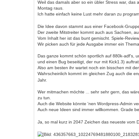
Weil das damals aber so ein übler Stress war, das
Montag raus.
Ich hatte einfach keine Lust mehr daran zu progr
Die Idee davon stammt aus einer Facebook-Gruppe.
Der zweite Mitstreiter kommt auch aus Sachsen, aus
Vom Inhalt her ist das bunt gemischt. Spiele-Revie
Wir picken auch für jede Ausgabe immer ein Thema ra
Das ganze kommt schön sportlich auf 880k-adf's, un
und einen Bug beseitigt, der nur mit Kick1.3) auftrat
Also am besten ihr wartet noch ein bisschen mit dem
Wahrscheinlich kommt im gleichen Zug auch die engl
Jahr.
Wer mitmachen möchte ... sehr sehr gern, das wär
zu tun.
Auch die Website könnte 'nen Wordpress-Admin ver
Auch neue Ideen sind immer willkommen. Grade bei
Ja, so mal kurz in 2047 Zeichen das neueste vom