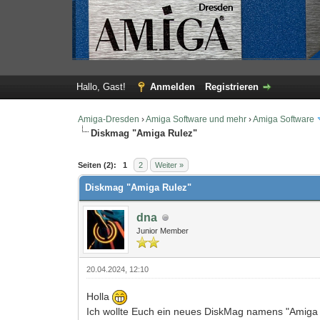
Hallo, Gast!
Anmelden
Registrieren
Amiga-Dresden
›
Amiga Software und mehr
›
Amiga Software
Diskmag "Amiga Rulez"
0 Bewertung(en) - 0 im Durchschnitt
1
2
3
4
5
Seiten (2):
1
2
Weiter »
Diskmag "Amiga Rulez"
dna
Junior Member
20.04.2024, 12:10
Holla
Ich wollte Euch ein neues DiskMag namens "Amiga Ru