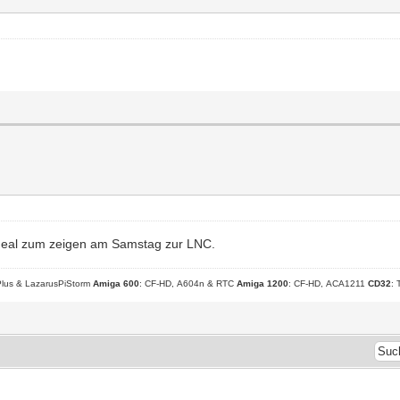
ideal zum zeigen am Samstag zur LNC.
lus & LazarusPiStorm
Amiga 600
: CF-HD, A604n & RTC
Amiga 1200
: CF-HD, ACA1211
CD32
: