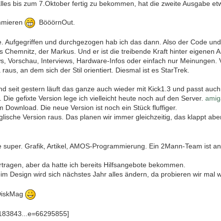
 alles bis zum 7.Oktober fertig zu bekommen, hat die zweite Ausgabe 
ammieren
BööörnOut.
 Aufgegriffen und durchgezogen hab ich das dann. Also der Code und
 Chemnitz, der Markus. Und er ist die treibende Kraft hinter eigenen 
ws, Vorschau, Interviews, Hardware-Infos oder einfach nur Meinungen. 
us, an dem sich der Stil orientiert. Diesmal ist es StarTrek.
d seit gestern läuft das ganze auch wieder mit Kick1.3 und passt auc
. Die gefixte Version lege ich vielleicht heute noch auf den Server.
amig
 Download. Die neue Version ist noch ein Stück fluffiger.
ische Version raus. Das planen wir immer gleichzeitig, das klappt aber
e super. Grafik, Artikel, AMOS-Programmierung. Ein 2Mann-Team ist 
tragen, aber da hatte ich bereits Hilfsangebote bekommen.
m Design wird sich nächstes Jahr alles ändern, da probieren wir mal
 DiskMag