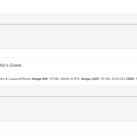
für's Gotek.
lus & LazarusPiStorm
Amiga 600
: CF-HD, A604n & RTC
Amiga 1200
: CF-HD, ACA1211
CD32
: