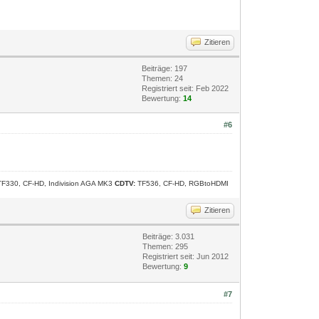
Zitieren
Beiträge: 197
Themen: 24
Registriert seit: Feb 2022
Bewertung:
14
#6
 TF330, CF-HD, Indivision AGA MK3
CDTV:
TF536, CF-HD, RGBtoHDMI
Zitieren
Beiträge: 3.031
Themen: 295
Registriert seit: Jun 2012
Bewertung:
9
#7