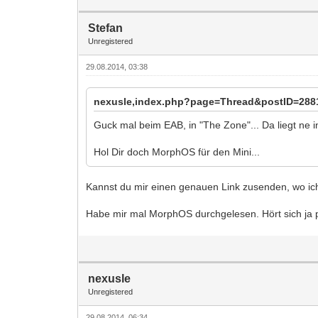
Stefan
Unregistered
29.08.2014, 03:38
nexusle,index.php?page=Thread&postID=2881
Guck mal beim EAB, in "The Zone"... Da liegt ne in
Hol Dir doch MorphOS für den Mini...
Kannst du mir einen genauen Link zusenden, wo ich
Habe mir mal MorphOS durchgelesen. Hört sich ja p
nexusle
Unregistered
29.08.2014, 06:34