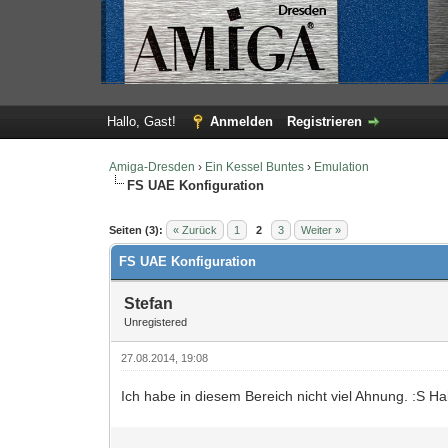
Hallo, Gast!
Anmelden
Registrieren
Amiga-Dresden
›
Ein Kessel Buntes
›
Emulation
FS UAE Konfiguration
0 Bewertung(en) - 0 im Durchschnitt
1
2
3
4
5
Seiten (3):
« Zurück
1
2
3
Weiter »
FS UAE Konfiguration
Stefan
Unregistered
27.08.2014, 19:08
Ich habe in diesem Bereich nicht viel Ahnung. :S H