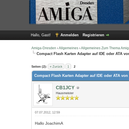
Hallo, Gast!
Anmelden
Registrieren
Amiga-Dresden
›
Allgemeines
›
Allgemeines Zum Thema Amig
Compact Flash Karten Adapter auf IDE oder ATA vo
0 Bewertung(en) - 0 im Durchschnitt
1
2
3
4
5
Seiten (2):
« Zurück
1
2
Compact Flash Karten Adapter auf IDE oder ATA von
CB1JCY
Hausmeister
07.07.2012, 12:59
Hallo JoachimA