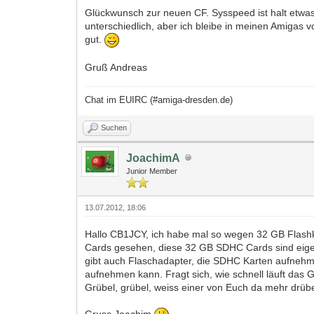
Glückwunsch zur neuen CF. Sysspeed ist halt etwas 
unterschiedlich, aber ich bleibe in meinen Amiga
gut.
Gruß Andreas
Chat im EUIRC (#amiga-dresden.de)
Suchen
JoachimA
Junior Member
13.07.2012, 18:06
Hallo CB1JCY, ich habe mal so wegen 32 GB Flashka
Cards gesehen, diese 32 GB SDHC Cards sind eigentl
gibt auch Flaschadapter, die SDHC Karten aufnehme
aufnehmen kann. Fragt sich, wie schnell läuft das
Grübel, grübel, weiss einer von Euch da mehr drüb
Gruss Joachim