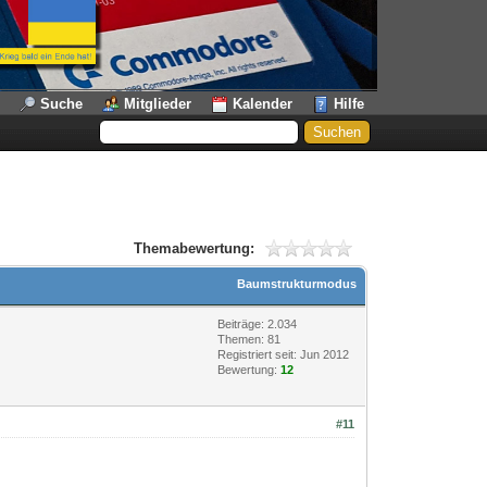
Suche
Mitglieder
Kalender
Hilfe
Themabewertung:
Baumstrukturmodus
Beiträge: 2.034
Themen: 81
Registriert seit: Jun 2012
Bewertung:
12
#11