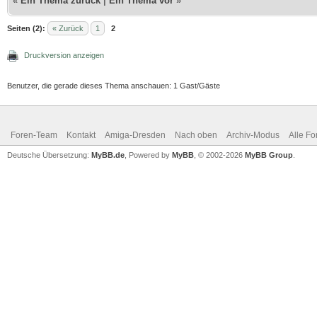
«
Ein Thema zurück
|
Ein Thema vor
»
Seiten (2):
« Zurück
1
2
Druckversion anzeigen
Benutzer, die gerade dieses Thema anschauen: 1 Gast/Gäste
Foren-Team
Kontakt
Amiga-Dresden
Nach oben
Archiv-Modus
Alle Fo
Deutsche Übersetzung:
MyBB.de
, Powered by
MyBB
, © 2002-2026
MyBB Group
.