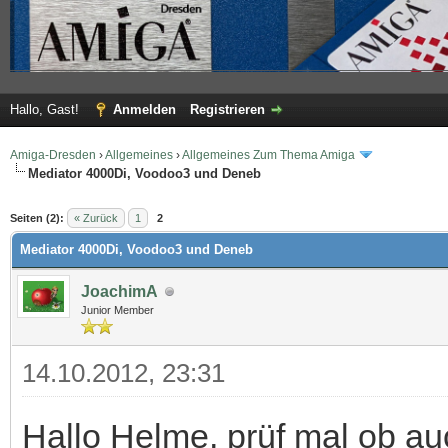
Hallo, Gast!
Anmelden
Registrieren
Amiga-Dresden
›
Allgemeines
›
Allgemeines Zum Thema Amiga
Mediator 4000Di, Voodoo3 und Deneb
 im Durchschnitt
Seiten (2):
« Zurück
1
2
Mediator 4000Di, Voodoo3 und Deneb
JoachimA
Junior Member
14.10.2012, 23:31
Hallo Helme, prüf mal ob a