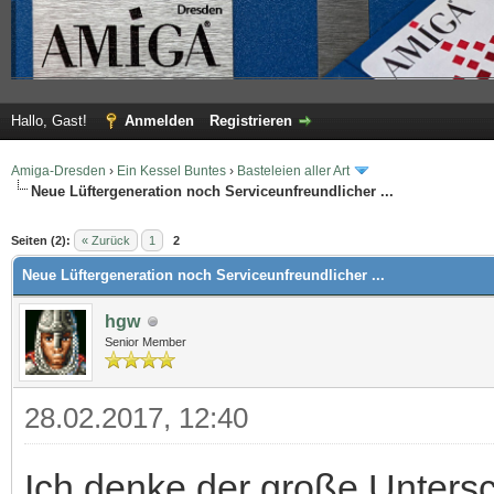
Hallo, Gast!
Anmelden
Registrieren
Amiga-Dresden
›
Ein Kessel Buntes
›
Basteleien aller Art
Neue Lüftergeneration noch Serviceunfreundlicher ...
 im Durchschnitt
Seiten (2):
« Zurück
1
2
Neue Lüftergeneration noch Serviceunfreundlicher ...
hgw
Senior Member
28.02.2017, 12:40
Ich denke der große Unters