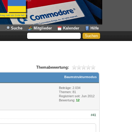
Suche
Mitglieder
Kalender
Hilfe
Themabewertung:
Baumstrukturmodus
Beiträge: 2.034
Themen: 81
Registriert seit: Jun 2012
Bewertung:
12
#41