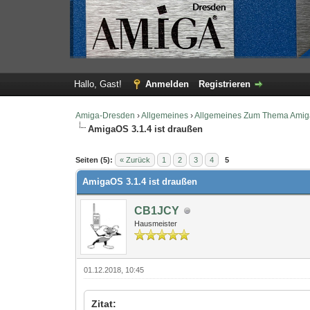
Hallo, Gast!
Anmelden
Registrieren
Amiga-Dresden
›
Allgemeines
›
Allgemeines Zum Thema Amig
AmigaOS 3.1.4 ist draußen
0 Bewertung(en) - 0 im Durchschnitt
1
2
3
4
5
Seiten (5):
« Zurück
1
2
3
4
5
AmigaOS 3.1.4 ist draußen
CB1JCY
Hausmeister
01.12.2018, 10:45
Zitat: