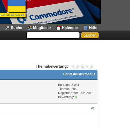
Suche
Mitglieder
Kalender
Hilfe
Themabewertung:
Baumstrukturmodus
Beiträge: 3.031
Themen: 295
Registriert seit: Jun 2012
Bewertung:
9
#1