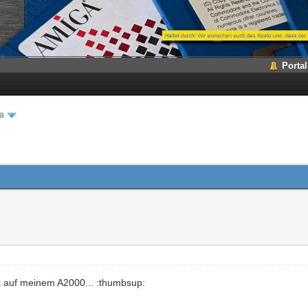
Portal
a
rk auf meinem A2000... :thumbsup: