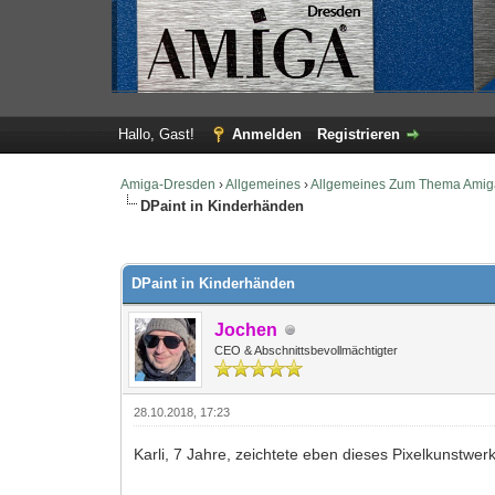
Hallo, Gast!
Anmelden
Registrieren
Amiga-Dresden
›
Allgemeines
›
Allgemeines Zum Thema Amig
DPaint in Kinderhänden
0 Bewertung(en) - 0 im Durchschnitt
1
2
3
4
5
DPaint in Kinderhänden
Jochen
CEO & Abschnittsbevollmächtigter
28.10.2018, 17:23
Karli, 7 Jahre, zeichtete eben dieses Pixelkunstwe