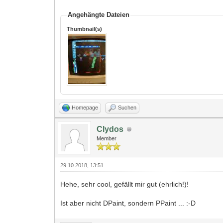
Angehängte Dateien
Thumbnail(s)
Homepage
Suchen
Clydos
Member
29.10.2018, 13:51
Hehe, sehr cool, gefällt mir gut (ehrlich!)!
Ist aber nicht DPaint, sondern PPaint ... :-D