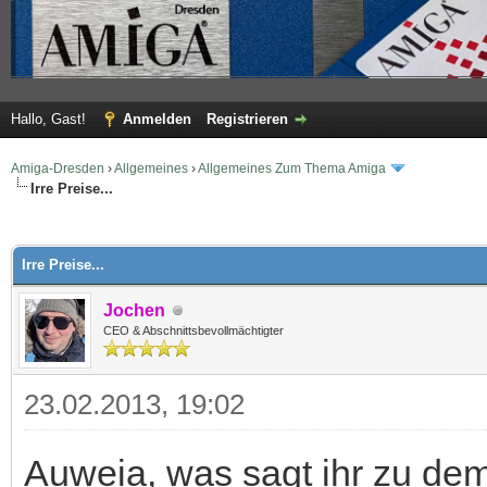
Hallo, Gast!
Anmelden
Registrieren
Amiga-Dresden
›
Allgemeines
›
Allgemeines Zum Thema Amiga
Irre Preise...
 im Durchschnitt
Irre Preise...
Jochen
CEO & Abschnittsbevollmächtigter
23.02.2013, 19:02
Auweia, was sagt ihr zu de