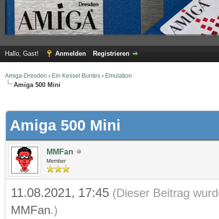
Hallo, Gast!
Anmelden
Registrieren
Amiga-Dresden
›
Ein Kessel Buntes
›
Emulation
Amiga 500 Mini
 im Durchschnitt
Amiga 500 Mini
MMFan
Member
11.08.2021, 17:45
(Dieser Beitrag wurd
MMFan
.)