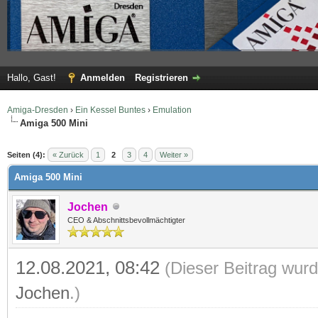
Hallo, Gast!
Anmelden
Registrieren
Amiga-Dresden
›
Ein Kessel Buntes
›
Emulation
Amiga 500 Mini
 im Durchschnitt
Seiten (4):
« Zurück
1
2
3
4
Weiter »
Amiga 500 Mini
Jochen
CEO & Abschnittsbevollmächtigter
12.08.2021, 08:42
(Dieser Beitrag wurd
Jochen
.)