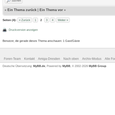
Suchen
«
Ein Thema zurück
|
Ein Thema vor
»
Seiten (4):
« Zurück
1
2
3
4
Weiter »
Druckversion anzeigen
Benutzer, die gerade dieses Thema anschauen: 1 Gast/Gäste
Foren-Team
Kontakt
Amiga-Dresden
Nach oben
Archiv-Modus
Alle Fo
Deutsche Übersetzung:
MyBB.de
, Powered by
MyBB
, © 2002-2026
MyBB Group
.