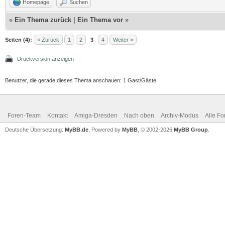
Homepage
Suchen
«
Ein Thema zurück
|
Ein Thema vor
»
Seiten (4):
« Zurück
1
2
3
4
Weiter »
Druckversion anzeigen
Benutzer, die gerade dieses Thema anschauen: 1 Gast/Gäste
Foren-Team
Kontakt
Amiga-Dresden
Nach oben
Archiv-Modus
Alle Fo
Deutsche Übersetzung:
MyBB.de
, Powered by
MyBB
, © 2002-2026
MyBB Group
.