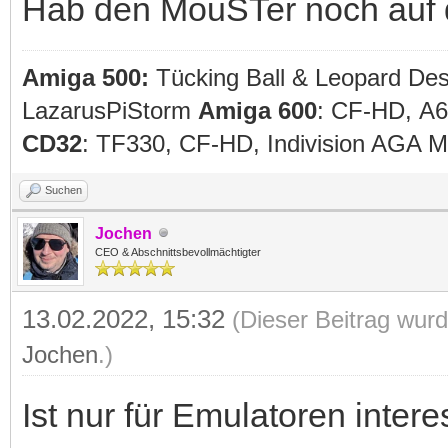
Hab den MouSTer noch auf d
Amiga 500:
Tücking Ball & Leopard De
LazarusPiStorm
Amiga 600
: CF-HD, A
CD32
: TF330, CF-HD, Indivision AGA
Suchen
Jochen
CEO & Abschnittsbevollmächtigter
13.02.2022, 15:32
(Dieser Beitrag wurd
Jochen
.)
Ist nur für Emulatoren inter