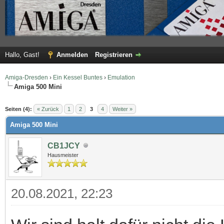
Hallo, Gast!
Anmelden
Registrieren
Amiga-Dresden
›
Ein Kessel Buntes
›
Emulation
Amiga 500 Mini
 im Durchschnitt
Seiten (4):
« Zurück
1
2
3
4
Weiter »
Amiga 500 Mini
CB1JCY
Hausmeister
20.08.2021, 22:23