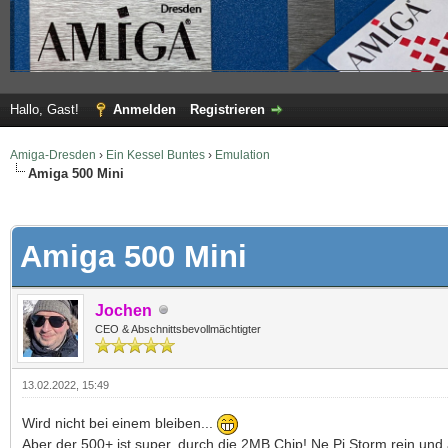
Hallo, Gast!
Anmelden
Registrieren
Amiga-Dresden
›
Ein Kessel Buntes
›
Emulation
Amiga 500 Mini
 im Durchschnitt
Amiga 500 Mini
Jochen
CEO & Abschnittsbevollmächtigter
13.02.2022, 15:49
Wird nicht bei einem bleiben...
Aber der 500+ ist super, durch die 2MB Chip! Ne Pi Storm rein und 