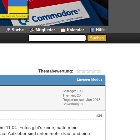
Suche
Mitglieder
Kalender
Hilfe
Themabewertung:
Linearer Modus
Beiträge: 105
Themen: 20
Registriert seit: Jun 2013
Bewertung:
0
#34
m 11.04. Fotos gibt's keine, hatte mein
aar Aufkleber sind unten mehr drauf und eine