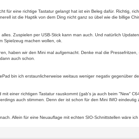
icht für eine richtige Tastatur gelangt hat ist ein Beleg dafür. Richtig
ell ist die Haptik von dem Ding nicht ganz so übel wie die billige Chi
 alles. Zuspielen per USB-Stick kann man auch. Und natürlich Updaten
nem Spielzeug machen wollen, ok.
n, haben wir den Mini mal aufgemacht. Denke mal die Pressefritzen, d
's dann auch schon.
bin ich erstaunlicherweise weitaus weniger negativ gegenüber dem Min
 mit einer richtigen Tastatur rauskommt (gab's ja auch beim "New" C64
erdings auch stimmen. Denn der ist schon für den Mini IMO eindeutig z
nach. Allein für eine Neuauflage mit echten SIO-Schnittstellen wäre i