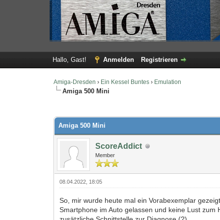
Hallo, Gast!
Anmelden
Registrieren
Amiga-Dresden
›
Ein Kessel Buntes
›
Emulation
Amiga 500 Mini
0 Bewertung(en) - 0 im Durchschnitt
1
2
3
4
5
Amiga 500 Mini
ScoreAddict
Member
08.04.2022, 18:05
So, mir wurde heute mal ein Vorabexemplar gezeigt u
Smartphone im Auto gelassen und keine Lust zum Ho
zusätzliche Schnittstelle zur Diagnose (?).