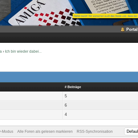
Portal
a
›
Ich bin wieder dabei...
# Beiträge
5
6
4
v-Modus
Alle Foren als gelesen markieren
RSS-Synchronisation