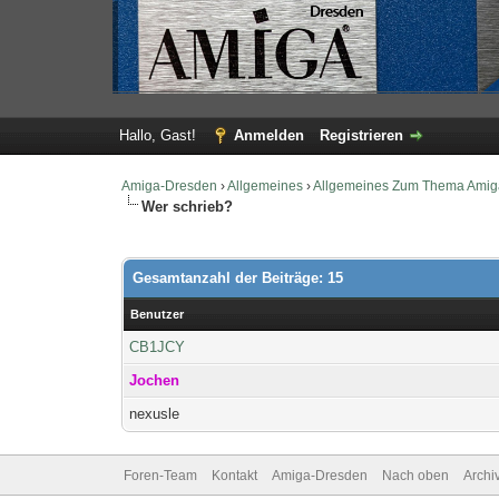
Hallo, Gast!
Anmelden
Registrieren
Amiga-Dresden
›
Allgemeines
›
Allgemeines Zum Thema Amig
Wer schrieb?
Gesamtanzahl der Beiträge: 15
Benutzer
CB1JCY
Jochen
nexusle
Foren-Team
Kontakt
Amiga-Dresden
Nach oben
Archi